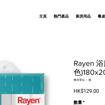
主頁
熱門產品
廚房用品
餐
Rayen 
色)180x2
庫存單位： 個
價
HK$129.00
數量
*