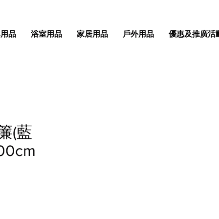
桌用品
浴室用品
家居用品
戶外用品
優惠及推廣活
浴簾(藍
00cm
格