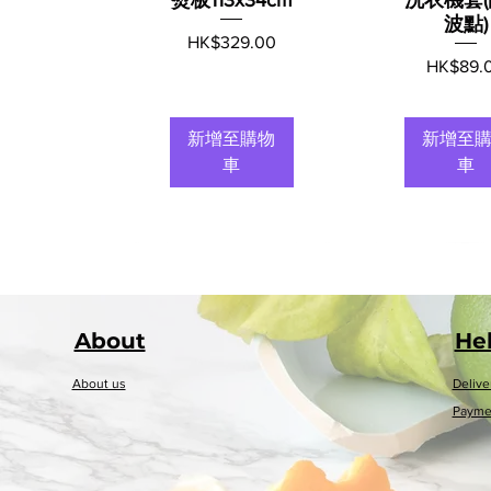
波點)
價格
HK$329.00
價格
HK$89.
新增至購物
新增至
車
車
About​
He
About us
Delive
Payme