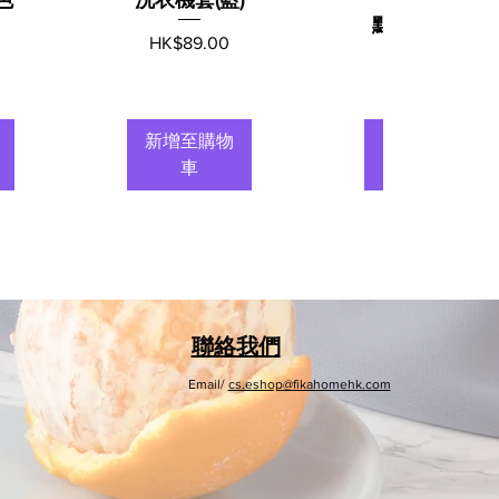
點)180x200c
價格
HK$89.00
m
價格
HK$89.00
新增至購物
新增至購物
車
車
聯絡我們
Email/
cs.eshop@fikahomehk.com