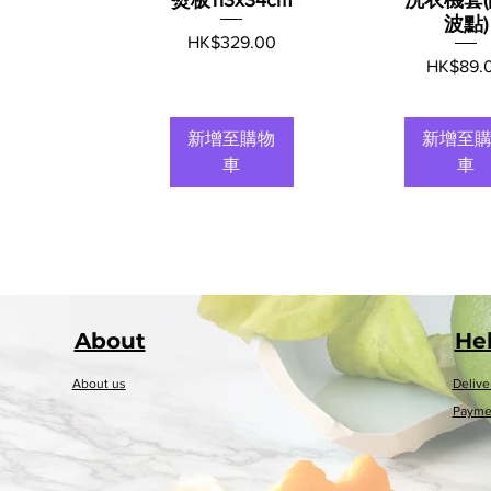
波點)
價格
HK$329.00
價格
HK$89.
新增至購物
新增至
車
車
About​
He
About us
Delive
Payme