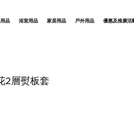
桌用品
浴室用品
家居用品
戶外用品
優惠及推廣活
印花2層熨板套
格