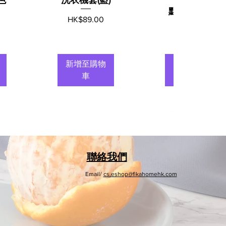
點)180x200c
價格
HK$89.00
m
價格
HK$89.00
新增至購物
新增至購物
車
車
聯絡我們
Email/
cs.eshop@fikahomehk.com