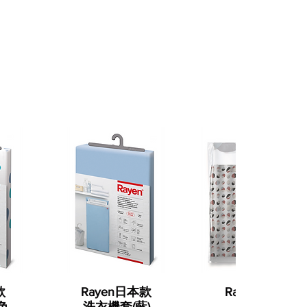
款
Rayen日本款
Rayen 浴簾(紅
色
洗衣機套(藍)
白圓