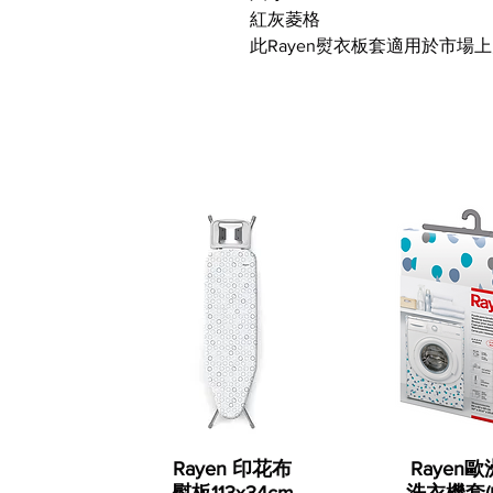
紅灰菱格
此Rayen熨衣板套適用於市場
Rayen 印花布
Rayen
熨板113x34cm
洗衣機套