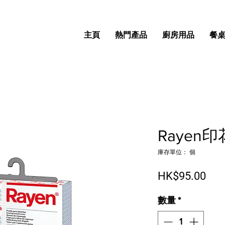
主頁
熱門產品
廚房用品
餐
Rayen
庫存單位： 個
價
HK$95.00
數量
*