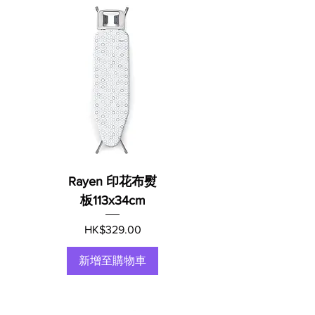
Rayen 印花布熨
板113x34cm
價格
HK$329.00
新增至購物車