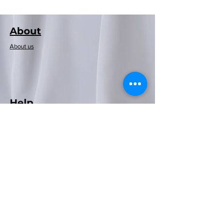
About​
About us
Help
Delivery & Shipping
Rayen 浴簾(紅白
Rayen 浴簾(灰藍
Rayen 浴簾(白色
Rayen 20條裝天
Rayen 浴缸墊(白
Rayen 摺疊收納
Rayen歐洲款洗
Rayen歐洲款洗
Rayen日本款洗
Rayen日本款洗
Rayen衣物除塵
Neoflam可摺時
Neoflam木纖維
Rayen 4條裝天
Rayen 浴簾(藍
Payment
然雪松木防潮條
然雪松木防潮條
格)180x200cm
色)180x200cm
衣機套(白色波
衣機套(白色波
衣機套(藍色)
色)86x33cm
刷(白/灰色)
衣機套(藍)
尚風筒
曬衣架
砧板
圓
波
點)180x200cm
點)180x200cm
掛裝
點)
點)
一般價格
價格
價格
價格
價格
價格
價格
價格
價格
價格
促銷價格
HK$369.00
HK$399.00
HK$599.00
HK$129.00
HK$129.00
HK$119.00
HK$89.00
HK$89.00
HK$59.00
HK$69.00
HK$269.00
價格
價格
價格
價格
價格
HK$129.00
HK$89.00
HK$89.00
HK$89.00
HK$79.00
新增至購物車
新增至購物車
新增至購物車
新增至購物車
無庫存
無庫存
無庫存
無庫存
無庫存
無庫存
聯絡我們
新增至購物車
新增至購物車
新增至購物車
新增至購物車
無庫存
Email/
cs.eshop@fikahomehk.com