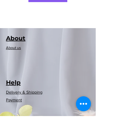
About​
About us
Help
Delivery & Shipping
Rayen 浴簾(紅白
Rayen 浴簾(灰藍
Rayen 浴簾(白色
Rayen 20條裝天
Rayen 浴缸墊(白
Rayen 摺疊收納
Rayen歐洲款洗
Rayen歐洲款洗
Rayen日本款洗
Rayen日本款洗
Rayen衣物除塵
Neoflam可摺時
Neoflam木纖維
Rayen 4條裝天
Rayen 浴簾(藍
Payment
然雪松木防潮條
然雪松木防潮條
格)180x200cm
色)180x200cm
衣機套(白色波
衣機套(白色波
衣機套(藍色)
色)86x33cm
刷(白/灰色)
衣機套(藍)
尚風筒
曬衣架
砧板
圓
波
點)180x200cm
點)180x200cm
掛裝
點)
點)
一般價格
價格
價格
價格
價格
價格
價格
價格
價格
價格
促銷價格
HK$369.00
HK$399.00
HK$599.00
HK$129.00
HK$129.00
HK$119.00
HK$89.00
HK$89.00
HK$59.00
HK$69.00
HK$269.00
價格
價格
價格
價格
價格
HK$129.00
HK$89.00
HK$89.00
HK$89.00
HK$79.00
新增至購物車
新增至購物車
新增至購物車
新增至購物車
無庫存
無庫存
無庫存
無庫存
無庫存
無庫存