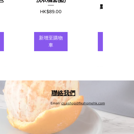
點)180x200c
價格
HK$89.00
m
價格
HK$89.00
新增至購物
新增至購物
車
車
聯絡我們
Email/
cs.eshop@fikahomehk.com