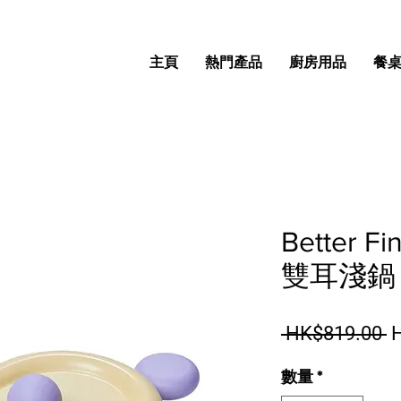
主頁
熱門產品
廚房用品
餐
Better F
雙耳淺鍋 (
 HK$819.00 
數量
*