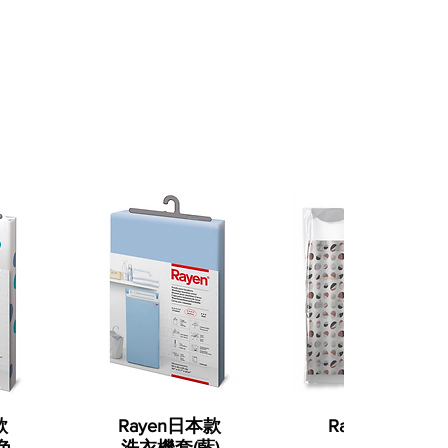
款
Rayen日本款
Rayen 浴簾(紅
色
洗衣機套(藍)
白圓