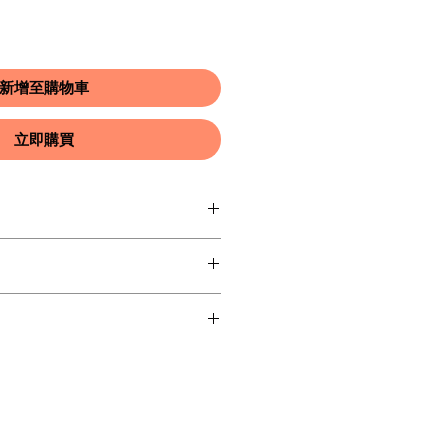
新增至購物車
立即購買
加入有關產品的更多資訊，例如尺
洗說明。另外，您也可在此處形容產
可給客戶帶來的好處。買家總是希望
，適合向客戶解釋如何處理不滿意的
解產品。所以請盡量提供資訊，讓顧
請盡量開門見山，以便建立互信，讓
產品。
產品。
合加入與運送方法、包裝和費用相關
，請盡量開門見山，以便建立互信，
的產品。