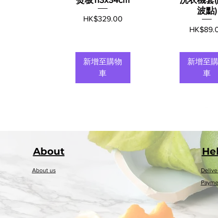
波點)
價格
HK$329.00
價格
HK$89.
新增至購物
新增至
車
車
About​
He
About us
Delive
Payme