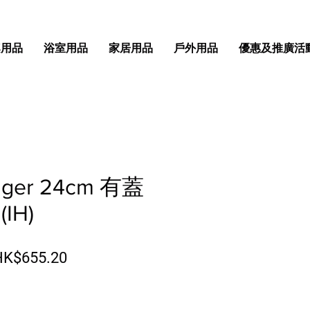
桌用品
浴室用品
家居用品
戶外用品
優惠及推廣活
inger 24cm 有蓋
IH)
一般價格
促銷價格
HK$655.20