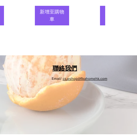
新增至購物
新增至購物
車
車
聯絡我們
Email/
cs.eshop@fikahomehk.com
收
摺
Neoflam木纖
Rayen 20條裝
維砧板
天然雪松木防
潮條
一般價格
促銷價格
HK$369.00
HK$269.00