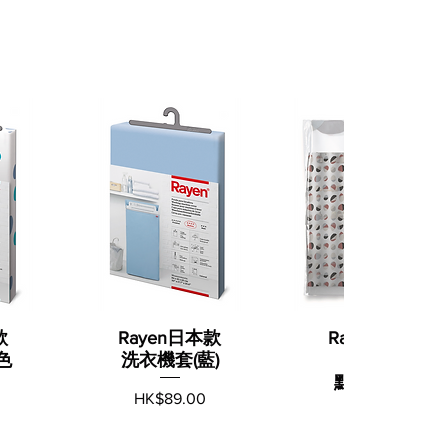
款
Rayen日本款
Rayen 浴簾(紅
色
洗衣機套(藍)
白圓
點)180x200c
價格
HK$89.00
m
價格
HK$89.00