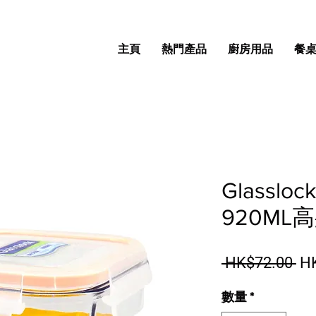
主頁
熱門產品
廚房用品
餐
Glassl
920ML
一
 HK$72.00 
H
數量
*