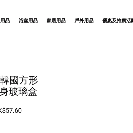
桌用品
浴室用品
家居用品
戶外用品
優惠及推廣活
ock韓國方形
高身玻璃盒
般價格
促銷價格
K$57.60