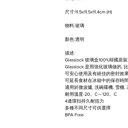
尺寸:
11.5x11.5x11.4cm (H)
物料:
玻璃
顏色:
透明
描述:
Glasslock 玻璃盒100%韓國原
Glasslock 是用強化玻璃做
可安心使用及有絕佳的密封效
可延長食材在冰箱中的保存時
適用於微波爐, 洗碗碟機, 雪櫃,
耐用溫度-20。C～120。C
4邊環扣持久耐扭力
多種不同尺寸可供選擇
BPA Free