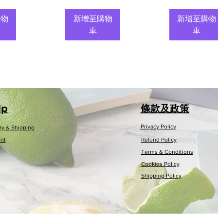
購物
新增至購物
新增至購物
車
車
lp
條款及政策
Privacy Policy
ry & Shipping
nt
Refund Policy
Terms & Conditions
Cookies Policy
Shipping Policy
簾(白
簾(藍
Rayen 浴缸墊
Rayen衣物除
Rayen 摺疊
Neoflam可
00c
塵刷(白/灰色)
(白
時尚風筒
納曬衣架
00c
色)86x33cm
價格
價格
價格
HK$59.00
HK$399.00
HK$599.00