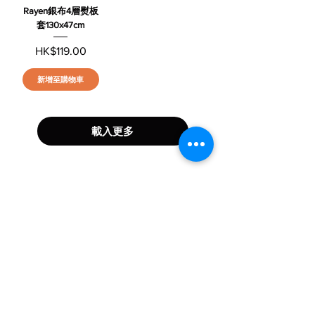
Rayen銀布4層熨板
套130x47cm
價格
HK$119.00
新增至購物車
載入更多
About​
About us
Help