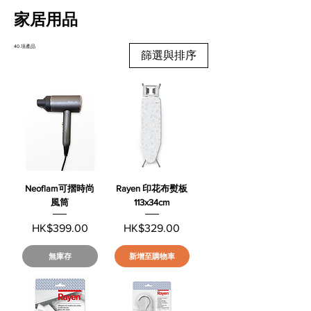
家居用品
40 項產品
篩選與排序
Neoflam可摺時尚
Rayen 印花布熨板
風筒
113x34cm
價格
價格
HK$399.00
HK$329.00
無庫存
新增至購物車